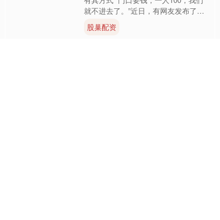
就不进去了。”近日，有网友发布了一
段在壶口瀑布景区外拍摄的视频，定位
股巢配资
显示山西黄河壶口瀑....
查看：
89
分类：
汇盈策略
优配速至 姓名含“熊”字免费
游玩！3月21日，来襄阳奇
幻谷 看神奇动物
湖北日报讯（记者王理略、通讯员刘羲
宁）阳春三月、万物复苏，一场充满奇
趣的国潮动物主题盛宴即将在襄阳上
演。3月21日至4月19日，“来襄阳奇幻
优配速至
谷 看神奇动物”春季....
查看：
93
分类：
汇盈策略
点赢通 股市铁律：拉升为
出货，打压为吸筹
​​别被股价涨跌迷惑！主力的套路其实很