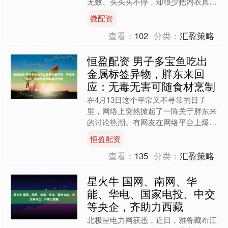
无数、买买买不停，却很少把内衣真正
列入“必购清单”。外衣的光鲜也许是穿
微配资
给别人看的，但一件好内衣....
查看：
102
分类：
汇盈策略
恒盈配资 男子多宝鱼吃出
金属标签异物，胖东来回
应：无毒无害可随食材烹制
在4月13日这个平常又不寻常的日子
里，网络上突然掀起了一阵关于胖东来
的讨论热潮。有网友在网络平台上爆
料，他的妻子在胖东来购买了一条多宝
恒盈配资
鱼。一家人围坐在餐桌前，享....
查看：
135
分类：
汇盈策略
星火牛 国网、南网、华
能、华电、国家电投、中交
等央企，齐助力西藏
北极星电力网获悉，近日，雅鲁藏布江