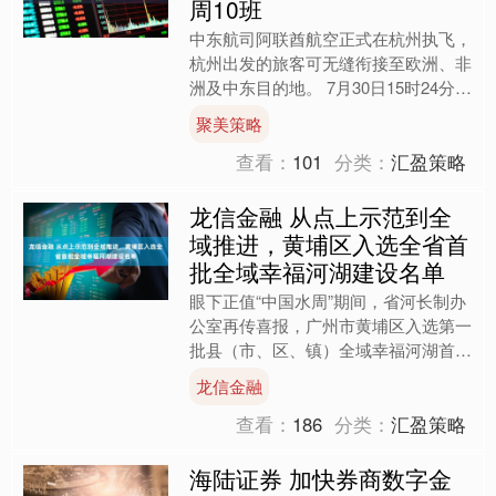
周10班
中东航司阿联酋航空正式在杭州执飞，
杭州出发的旅客可无缝衔接至欧洲、非
洲及中东目的地。 7月30日15时24分，
随着EK310航班缓缓穿过“水门”滑入
聚美策略
422机位，....
查看：
101
分类：
汇盈策略
龙信金融 从点上示范到全
域推进，黄埔区入选全省首
批全域幸福河湖建设名单
眼下正值“中国水周”期间，省河长制办
公室再传喜报，广州市黄埔区入选第一
批县（市、区、镇）全域幸福河湖首批
建设试点，为广州“水网画卷”再添一笔
龙信金融
亮色。 这是继南岗河....
查看：
186
分类：
汇盈策略
海陆证券 加快券商数字金