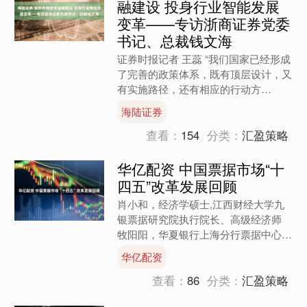
融建设 投身行业智能发展
变革——专访浙商证券党委
书记、总裁钱文海
证券时报记者 王蕊 “我们国家已经形成
了完善的政策体系，既有顶层设计，又
有实施路径，还有相应的行动方
案。”浙商证券党委书记、总裁钱文海
海陆证券
在接受证券时报记者专访时表....
查看：
154
分类：
汇盈策略
华亿配资 中国票据市场“十
四五”改革发展回顾
肖小和，经济学硕士,江西财经大学九
银票据研究院执行院长、高级经济师
牧阳阳，华夏银行上海分行票据中心副
总经理，高级经济师 皇甫嘉麟，常熟
华亿配资
农商银行票据业务部总经理....
查看：
86
分类：
汇盈策略