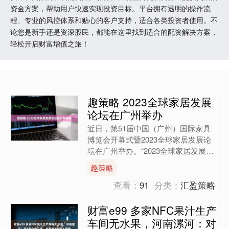
资金方案，帮助用户快速实现投资目标。平台拥有透明的操作流
程、专业的风控体系和贴心的客户支持，适合各类投资者使用。不
论您是新手还是资深股民，都能在这里找到适合的配资解决方案，
轻松开启财富增值之旅！
趣策略 2023全球家居发展
论坛在广州举办
近日，第51届中国（广州）国际家具
博览会开幕式暨2023全球家居发展论
坛在广州举办。“2023全球家居发展论
坛”旨在把握家居产业创新和消费创新
趣策略
双提升的时代机遇，....
查看：
91
分类：
汇盈策略
财富e99 多家NFC果汁生产
车间无水果，河南漯河：对