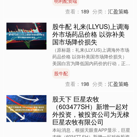
明利配资端
期。在合肥市教育....
查看：
189
分类：
汇盈策略
股牛配 礼来(LLYUS)上调海
外市场药品价格 以弥补美
国市场降价损失
（原标题：礼来(LLY.US)上调海外市场
药品价格 以弥补美国市场降价损失）
美国白宫为降低国内药价的行动，正在
推高欧洲的药品价格。 智通财经APP
股牛配
获悉，总部位....
查看：
198
分类：
汇盈策略
股天下 巨星农牧
（603477SH）新增一起对
外投资，被投资公司为无棣
巨星农牧有限公司
本站消息，根据天眼查APP显示，巨星
农牧（603477.SH）新增一起对外投资