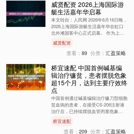
威贤配资 2026上海国际游
艇生活嘉年华启幕
本文转自：人民网 2026年6月16日晚，
2026上海国际游艇生活嘉年华在虹口
北外滩国客中心正式启幕。 作为上海
首次落地户外滨江的大型游艇主题展
威贤配资
会，本次活动以“....
查看：
89
分类：
汇盈策略
桥宜速配 中国首例碱基编
辑治疗镰贫，患者摆脱危象
超15个月，达到主要疗效终
点
中国首例通过碱基编辑治疗镰刀型细胞
贫血病的患者，在接受CS-206注射液
治疗后，已持续摆脱血管闭塞危象
（VOCs）超过15个月，达到主要疗效
桥宜速配
终点。6月2日，专注....
查看：
209
分类：
汇盈策略