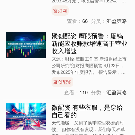
2093.48万元，转股溢价率1.62%。 资
料显示，合兴转债信用级别为“AA”，
富灯网
债....
查看：
66
分类：
汇盈策略
聚创配资 鹰眼预警：厦钨
新能应收账款增速高于营业
收入增速
来源：财经-鹰眼工作室 新浪财经上市
公司研究院|财报鹰眼预警 4月22日，
发布2025年年度报告。 报告显示，公
司2025年全年营业收入为198.8亿元，
聚创配资
同比增....
查看：
110
分类：
汇盈策略
微配资 有些衣服，是穿给
自己看的
天气渐暖，又到了换季整理衣橱的时
候。 但你有没有发现：我们每天种草