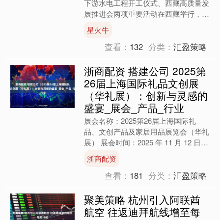
下游水电工程开工仪式、西藏高质量发
展推进会两项重要活动在西藏举行，多
家电力央企参与其中。 7月19日，雅鲁
星火牛
藏布江下游水电工程开....
查看：
132
分类：
汇盈策略
浙商配资 搭建公司 2025第
26届上海国际礼品文创展
（华礼展）：创新与灵感的
盛宴_展会_产品_行业
展会名称：2025第26届上海国际礼
品、文创产品及家居用品展览会（华礼
展） 展会时间：2025 年 11 月 12 日 -
14 日 展会地点：上海新国际博览中....
浙商配资
查看：
181
分类：
汇盈策略
聚美策略 杭州引入阿联酋
航空 往返迪拜航线增至每