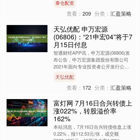
泰仓配资
图。 5月30日，广东佛....
查看：
209
分类：
汇盈策略
天弘优配 申万宏源
(06806)：“21申宏04”将于7
月15日付息
智通财经APP讯，申万宏源(06806)发
布公告，申万宏源集团股份有限公司
2021年面向专业投资者公开发行公司
债券(第二期)(品种二)(债券简称：21申
天弘忧配
宏04，....
查看：
172
分类：
汇盈策略
富灯网 7月16日合兴转债上
涨022%，转股溢价率
162%
本站消息，7月16日合兴转债收盘上涨
0.22%，报112.53元/张，成交额