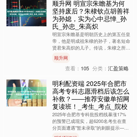
顺升网 明宣宗朱瞻基为何
坚持废后？朱棣钦点胡善祥
为孙媳，实为心中忌惮_孙
氏_孙忠_朱高炽
明宣宗朱瞻基是明朝历史上的第五任皇
帝，他是明成祖朱棣的孙子，著名短命
贤君朱高炽的儿子。传说，朱棣之所以
坚持立朱高炽为太子，是因为他看中了
顺升网
朱瞻基的潜力，认为他将来....
查看：
105
分类：
汇盈策略
明利配资端 2025年合肥市
高考专科志愿滑档后该怎么
补救？——推荐安徽单招网
复读班！_考生_考点_院校
2025年合肥市专科批投档线暴涨17%
的预警已成现实，超6200名考生在查
分页面遭遇"暂未录取"的刺眼提示——
这并非终点，而是战略调整的关键窗口