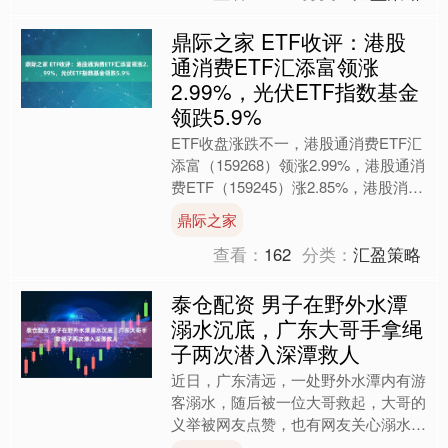
鼎际之家 ETF收评：港股
通消费ETF汇添富领涨
2.99%，光伏ETF指数基金
领跌5.9%
ETF收盘涨跌不一，港股通消费ETF汇
添富（159268）领涨2.99%，港股通消
费ETF（159245）涨2.85%，港股消费
ETF（159735）涨2.52....
鼎际之家
查看：
162
分类：
汇盈策略
泰仓配资 男子在野外水潭
溺水沉底，广东大哥手拿绳
子两次潜入深潭救人
近日，广东清远，一处野外水潭内有游
客溺水，随后被一位大哥救起，大哥的
义举被网友点赞，也有网友关心溺水者
的安危。 △‌施救者叶进球。网络截