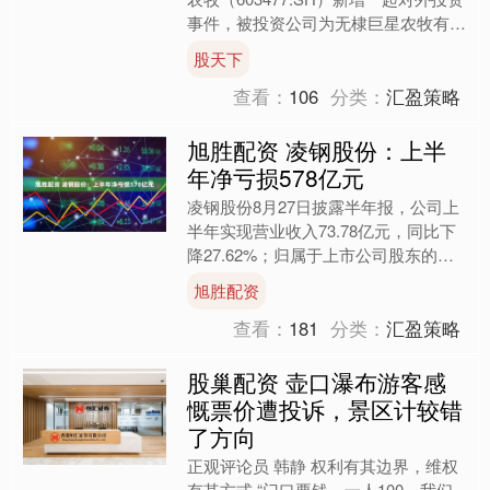
事件，被投资公司为无棣巨星农牧有限
公司，法定代表人任建明，投资占比为
股天下
100%。该公....
查看：
106
分类：
汇盈策略
旭胜配资 凌钢股份：上半
年净亏损578亿元
凌钢股份8月27日披露半年报，公司上
半年实现营业收入73.78亿元，同比下
降27.62%；归属于上市公司股东的净
利润亏损5.78亿元，上年同期亏损5.22
旭胜配资
亿元；....
查看：
181
分类：
汇盈策略
股巢配资 壶口瀑布游客感
慨票价遭投诉，景区计较错
了方向
正观评论员 韩静 权利有其边界，维权
有其方式 “门口要钱，一人100，我们