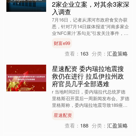
2家企业立案，对其余3家深
入调查
7月16日，记者从漯河市政府食安办获
悉，针对7月14日媒体报道“河南多家企
业‘NFC果汁’系勾兑”引发关注事件，漯
河市第一时间响应，当日即组织属地政
财富e99
府、市场监管....
查看：
163
分类：
汇盈策略
星速配资 委内瑞拉地震搜
救仍在进行 拉瓜伊拉州政
府官员几乎全部遇难
r 当地时间2日，委内瑞拉代总统罗德
里格斯召开震后一周新闻发布会。罗德
里格斯称，委内瑞拉地震导致189座建
筑物完全倒塌，地震搜救仍在继续。 r
星速配资
罗德里格斯表示，....
查看：
188
分类：
汇盈策略