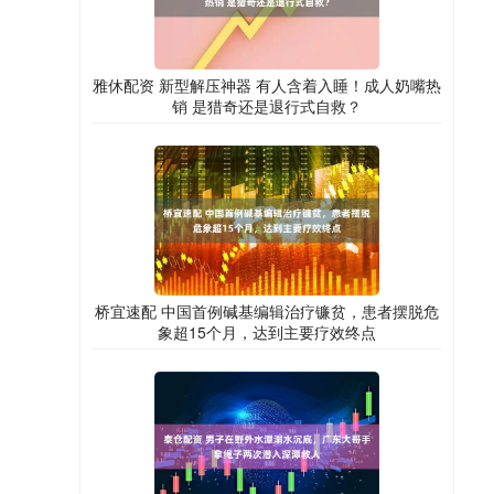
雅休配资 新型解压神器 有人含着入睡！成人奶嘴热
销 是猎奇还是退行式自救？
桥宜速配 中国首例碱基编辑治疗镰贫，患者摆脱危
象超15个月，达到主要疗效终点