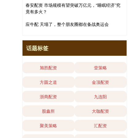
春安配资 市场规模有望突破万亿元，“睡眠经济”究
竟有多火？
应牛配 天塌了，整个朋友圈都在备战奥运会
话题标签
旭胜配资
壹策略
方圆之道
金顶配资
浙商配资
九连阳
股鑫所
大咖配资
聚美策略
汇配资