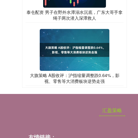
泰仓配资 男子在野外水潭溺水沉底，广东大哥手拿
绳子两次潜入深潭救人
大旗策略 A股收评：沪指缩量调整跌0.64%，影
视、零售等大消费板块逆势走强
汇盈策略
友情链接：