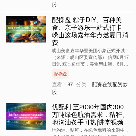
股
配操盘 粽子DIY、百种美
食、亲子游乐一站式打卡
崂山这场嘉年华点燃夏日消
费
崂山美食嘉年华暨美团小象正式开城
（来源：崂山区委宣传部） 信网6月17
日讯 粽香迎佳节，美食聚山海。6月16
日上午，象启崂山・粽情万家——崂山
配操盘
美食嘉年华暨美团小....
查看：
87
分类：
配资在线配资炒
股
优配利 至2030年国内300
万吨绿色航油需求，秸秆、
地沟油炙手可热|讲堂视频
地沟油、秸秆，在绿色燃料的来源中，