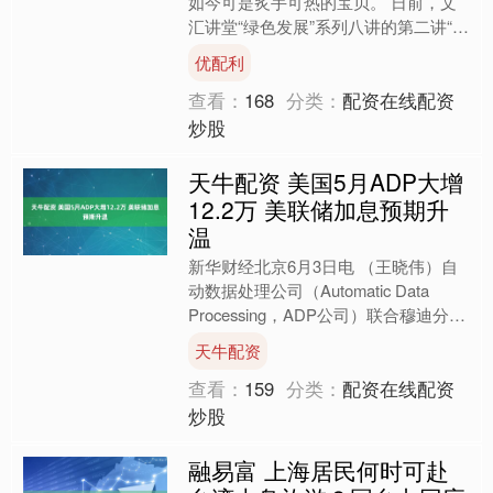
如今可是炙手可热的宝贝。 日前，文
汇讲堂“绿色发展”系列八讲的第二讲“绿
色燃料：中国能源转型的产业落地”举
优配利
办，企业嘉宾上海岚泽....
查看：
168
分类：
配资在线配资
炒股
天牛配资 美国5月ADP大增
12.2万 美联储加息预期升
温
新华财经北京6月3日电 （王晓伟）自
动数据处理公司（Automatic Data
Processing，ADP公司）联合穆迪分析
MoodysAnalytics共....
天牛配资
查看：
159
分类：
配资在线配资
炒股
融易富 上海居民何时可赴