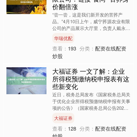
价翻倍涨
“尝一尝，这是我们新开发的苦荞产
品。”4月10日上午，威宁荞源农业有限
公司的产品展示大厅里，负责人戴永菊
端上来一盘刚出炉的苦荞鲜花饼，金褐
华瑞优配
色的饼皮还冒着热气，酥....
查看：
193
分类：
配资在线配资
炒股
大福证券 一文了解：企业
所得税预缴纳税申报表有这
些新变化
近日，税务总局发布《国家税务总局关
于优化企业所得税预缴纳税申报有关事
项的公告》（国家税务总局公告2025
年第17号），对企业所得税预缴纳税
大福证券
申报表进行了修订。具体....
查看：
128
分类：
配资在线配资
炒股