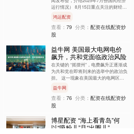
闻发布会，介绍2025年7月份国民经济
运行情况） 8月15日重点关注的财经要
闻与资本市场大事 1、国新办将举行新
鸿运配资
闻发布会，介绍....
查看：
79
分类：
配资在线配资炒
股
益牛网 美国最大电网电价
飙升，共和党面临政治风险
在关键的 “摇摆州”，电费飙升正逐渐成
为共和党在即将到来的选举中的政治负
担。 这一现象在美国最大的电网区域
（覆盖弗吉尼亚州至伊利诺伊州）表现
益牛网
得最为明显 —— 该....
查看：
76
分类：
配资在线配资炒
股
博星配资 “海上看青岛”何
以“吸粉儿”且“出圈儿”