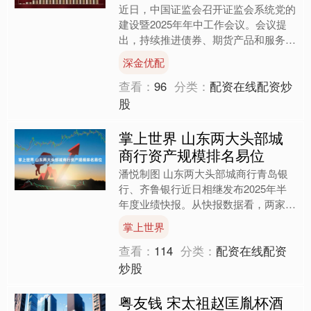
近日，中国证监会召开证监会系统党的
建设暨2025年年中工作会议。会议提
出，持续推进债券、期货产品和服务创
新。结合近期广州期货交易所就铂、钯
深金优配
期货和期权合约及相关规....
查看：
96
分类：
配资在线配资炒
股
掌上世界 山东两大头部城
商行资产规模排名易位
潘悦制图 山东两大头部城商行青岛银
行、齐鲁银行近日相继发布2025年半
年度业绩快报。从快报数据看，两家银
行均保持增长。齐鲁银行保持强劲的规
掌上世界
模扩张势头，今年上半年....
查看：
114
分类：
配资在线配资
炒股
粤友钱 宋太祖赵匡胤杯酒