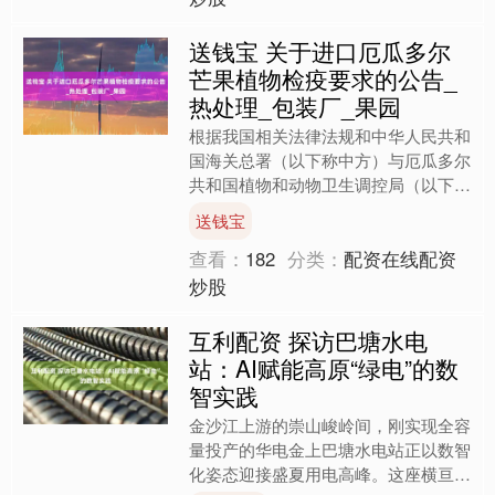
送钱宝 关于进口厄瓜多尔
芒果植物检疫要求的公告_
热处理_包装厂_果园
根据我国相关法律法规和中华人民共和
国海关总署（以下称中方）与厄瓜多尔
共和国植物和动物卫生调控局（以下称
厄方）有关厄瓜多尔鲜食芒果输华植物
送钱宝
检疫要求的规定，即日起，....
查看：
182
分类：
配资在线配资
炒股
互利配资 探访巴塘水电
站：AI赋能高原“绿电”的数
智实践
金沙江上游的崇山峻岭间，刚实现全容
量投产的华电金上巴塘水电站正以数智
化姿态迎接盛夏用电高峰。这座横亘在