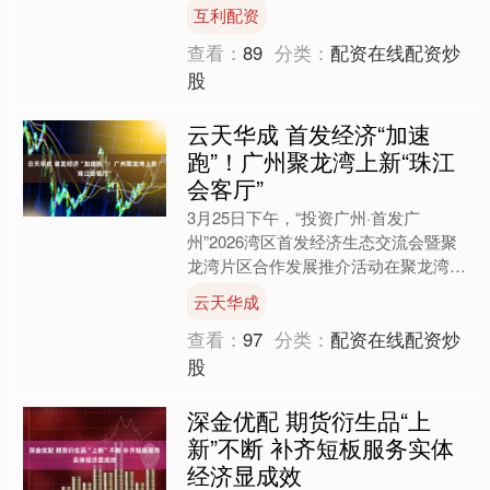
川藏交界金沙江干流上的电站，是国
互利配资
家“十四五”重点建设的金沙....
查看：
89
分类：
配资在线配资炒
股
云天华成 首发经济“加速
跑”！广州聚龙湾上新“珠江
会客厅”
3月25日下午，“投资广州·首发广
州”2026湾区首发经济生态交流会暨聚
龙湾片区合作发展推介活动在聚龙湾展
示中心成功举办。 活动由广州市投资
云天华成
发展委员会办公室主办....
查看：
97
分类：
配资在线配资炒
股
深金优配 期货衍生品“上
新”不断 补齐短板服务实体
经济显成效