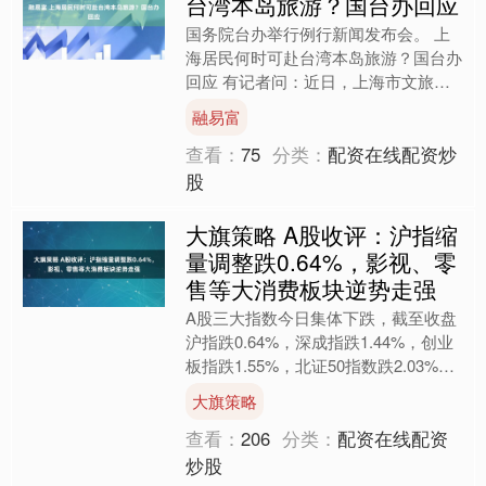
台湾本岛旅游？国台办回应
国务院台办举行例行新闻发布会。 上
海居民何时可赴台湾本岛旅游？国台办
回应 有记者问：近日，上海市文旅局
发布公告，宣布上海居民可通过上海
融易富
市、福建省具备相关资质的旅....
查看：
75
分类：
配资在线配资炒
股
大旗策略 A股收评：沪指缩
量调整跌0.64%，影视、零
售等大消费板块逆势走强
A股三大指数今日集体下跌，截至收盘
沪指跌0.64%，深成指跌1.44%，创业
板指跌1.55%，北证50指数跌2.03%，
沪深京三市成交额21943亿元，较上日
大旗策略
缩....
查看：
206
分类：
配资在线配资
炒股