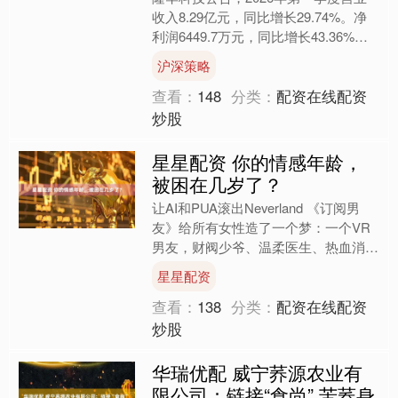
收入8.29亿元，同比增长29.74%。净
利润6449.7万元，同比增长43.36%。
本文源自：金融界AI电报....
沪深策略
查看：
148
分类：
配资在线配资
炒股
星星配资 你的情感年龄，
被困在几岁了？
让AI和PUA滚出Neverland 《订阅男
友》给所有女性造了一个梦：一个VR
男友，财阀少爷、温柔医生、热血消防
员，类型任选，零缺点、零摩擦、零成
星星配资
本。他永远不....
查看：
138
分类：
配资在线配资
炒股
华瑞优配 威宁荞源农业有
限公司：链接“食尚” 苦荞身