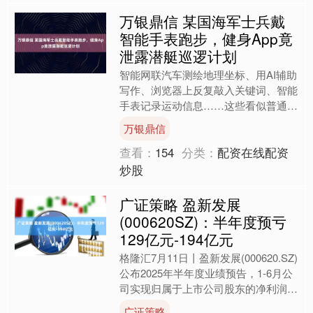
万银鼎信 某国海军士兵戴
智能手表跑步，健身App竟
泄露潜艇巡逻计划
智能网联汽车测绘地理坐标、用AI辅助
写作、浏览器上反复敲入关键词、智能
手表记录运动信息……这些看似普通、
零碎的信息，一旦被强大算力汇总整
万银鼎信
理、深度分析，都可能成为....
查看：
154
分类：
配资在线配资
炒股
广证策略 盈新发展
(000620SZ)：半年度预亏
129亿元-194亿元
格隆汇7月11日丨盈新发展(000620.SZ)
公布2025年半年度业绩预告，1-6月公
司实现归属于上市公司股东的净利润亏
损1.29亿元-1.94亿元，上年同期....
广证策略