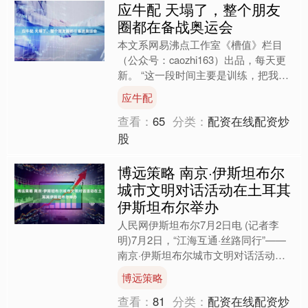
应牛配 天塌了，整个朋友
圈都在备战奥运会
本文系网易沸点工作室《槽值》栏目
（公众号：caozhi163）出品，每天更
新。 “这一段时间主要是训练，把我的
身体恢复到最佳状态。” 曾经，关于运
应牛配
动员的日程安排....
查看：
65
分类：
配资在线配资炒
股
博远策略 南京·伊斯坦布尔
城市文明对话活动在土耳其
伊斯坦布尔举办
人民网伊斯坦布尔7月2日电 (记者李
明)7月2日，“江海互通·丝路同行”——
南京·伊斯坦布尔城市文明对话活动在
土耳其伊斯坦布尔举办。中央精神文明
博远策略
建设办公室专职副....
查看：
81
分类：
配资在线配资炒