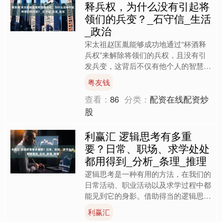
释兵权，为什么没有引起将
领们的兵变？_石守信_生活
_政治
宋太祖赵匡胤能够成功地通过“杯酒释
兵权”来解除将领们的兵权，且没有引
发兵变，这背后不仅有他个人的智慧和
策略，也与当时的社会背景及将领们的
粤友钱
心理状态密切相关。 杯酒....
查看：
86
分类：
配资在线配资炒
股
利赢汇 逻辑思考有多重
要？日常、职场、求学处处
都用得到_分析_条理_推理
逻辑思考是一种有用的方法，在我们的
日常活动、职业活动以及求学过程中都
能见到它的身影。借助得当的逻辑思
考，我们可以更顺利地处理难题、进行
利赢汇
判断。接下来，我们来看看它....