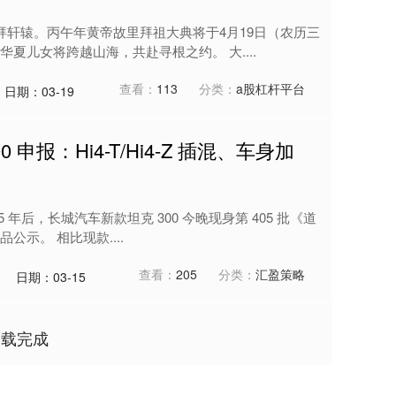
拜轩辕。丙午年黄帝故里拜祖大典将于4月19日（农历三
夏儿女将跨越山海，共赴寻根之约。 大....
查看：
113
分类：
a股杠杆平台
日期：03-19
申报：Hi4-T/Hi4-Z 插混、车身加
 5 年后，长城汽车新款坦克 300 今晚现身第 405 批《道
示。 相比现款....
查看：
205
分类：
汇盈策略
日期：03-15
加载完成