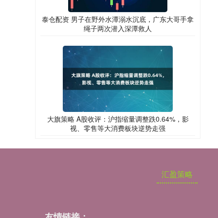
泰仓配资 男子在野外水潭溺水沉底，广东大哥手拿
绳子两次潜入深潭救人
大旗策略 A股收评：沪指缩量调整跌0.64%，影
视、零售等大消费板块逆势走强
汇盈策略
友情链接：