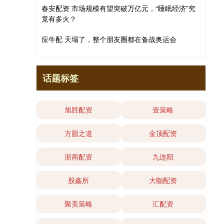
春安配资 市场规模有望突破万亿元，“睡眠经济”究
竟有多火？
应牛配 天塌了，整个朋友圈都在备战奥运会
话题标签
旭胜配资
壹策略
方圆之道
金顶配资
浙商配资
九连阳
股鑫所
大咖配资
聚美策略
汇配资