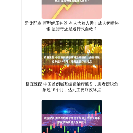
雅休配资 新型解压神器 有人含着入睡！成人奶嘴热
销 是猎奇还是退行式自救？
桥宜速配 中国首例碱基编辑治疗镰贫，患者摆脱危
象超15个月，达到主要疗效终点