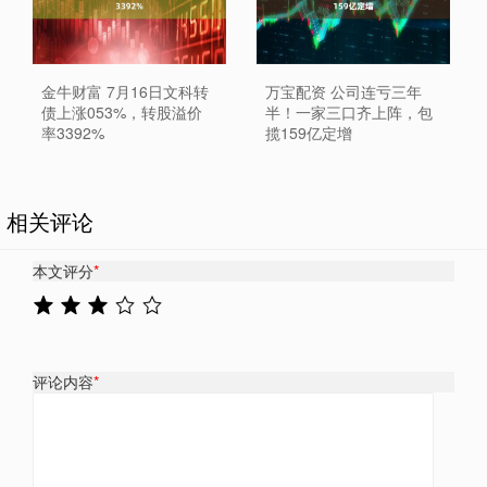
金牛财富 7月16日文科转
万宝配资 公司连亏三年
债上涨053%，转股溢价
半！一家三口齐上阵，包
率3392%
揽159亿定增
相关评论
本文评分
*
评论内容
*