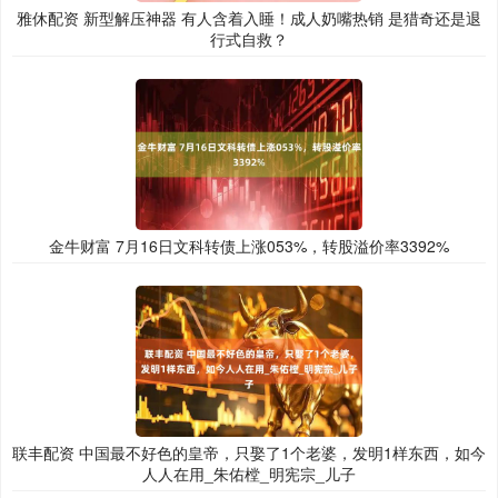
雅休配资 新型解压神器 有人含着入睡！成人奶嘴热销 是猎奇还是退
行式自救？
金牛财富 7月16日文科转债上涨053%，转股溢价率3392%
联丰配资 中国最不好色的皇帝，只娶了1个老婆，发明1样东西，如今
人人在用_朱佑樘_明宪宗_儿子