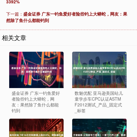
3392%
下一篇：
盛金证券 广东一钓鱼爱好者险些钓上大蟒蛇，网友：果
然除了鱼什么都能钓到
相关文章
盛金证券 广东一钓鱼爱好
数魅优配 亚马逊美国站儿
者险些钓上大蟒蛇，网
童学步车CPC认证ASTM
友：果然除了鱼什么都能
F2012测试_产品_固定式
钓到
_标签