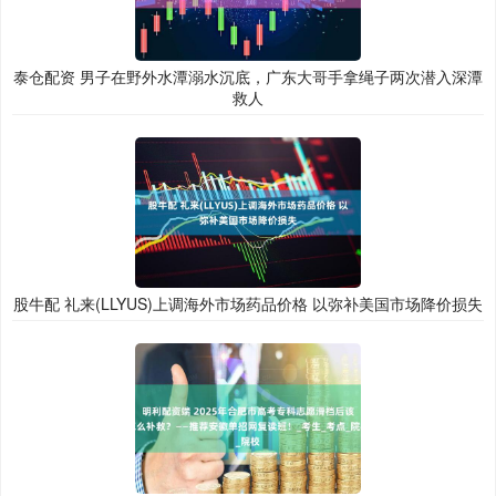
泰仓配资 男子在野外水潭溺水沉底，广东大哥手拿绳子两次潜入深潭
救人
股牛配 礼来(LLYUS)上调海外市场药品价格 以弥补美国市场降价损失