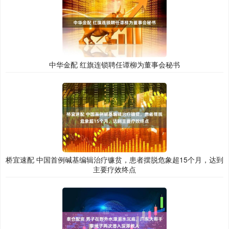
中华金配 红旗连锁聘任谭柳为董事会秘书
桥宜速配 中国首例碱基编辑治疗镰贫，患者摆脱危象超15个月，达到
主要疗效终点