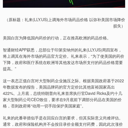
（原标题：礼来(LLY.US)上调海外市场药品价格 以弥补美国市场降价
损失）
美国白宫为降低国内药价的行动，正在推高欧洲的药品价格。
智通财经APP获悉，总部位于印第安纳州的礼来(LLY.US)周四宣布，
将上调其在海外市场的药品官方定价。礼来表示，“为了使美国的药价
下降，政府和医疗系统在欧洲等其他发达市场所支付的药品价格需要
提高。”
这一表态正值白宫对大型制药企业施压之际。根据美国政府基于2022
年数据发布的报告，美国品牌药的官方定价比其他富裕国家高出
422%。上月底，总统特朗普向礼来首席执行官David Ricks及约十几
家大型制药公司CEO致信，要求在9月底前下调部分药品在美国的价
格，否则政府将“动用一切手段保护美国家庭”。
礼来的此番举措似乎是在回应白宫的要求，但其实际意义尚难评估。
通常，政府和保险机构并不会按目录价全额支付药费，因此此次涨价