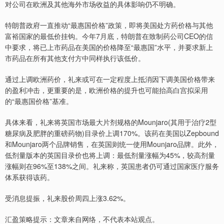
对公司在欧洲及其他海外市场收益的具体影响仍不明确。
特朗普政府一直推动“最惠国价格”政策，即将美国处方药价格与其他
富裕国家的最低价挂钩。今年7月底，特朗普在致制药公司CEO的信
中要求，将已上市药品在美国的价格降至“最惠国”水平，并要求新上
市药品在所有其他支付方中同样执行该低价。
通过上调欧洲药价，礼来或可在一定程度上抵消因下调美国价格带来
的盈利冲击，更重要的是，欧洲价格的提升也可能抬高白宫拟采用
的“最惠国价格”基准。
具体来看，礼来将英国市场最大片剂规格的Mounjaro(其用于治疗2型
糖尿病及肥胖的重磅药物)目录价上调170%。该药在美国以Zepbound
和Mounjaro两个品牌销售，在英国则统一使用Mounjaro品牌。此外，
低剂量版本的英国目录价也将上调：最低剂量涨幅为45%，较高剂量
涨幅则在96%至138%之间。礼来称，英国患者仍可通过国家医疗服务
体系获得该药。
受消息提振，礼来股价周四上涨3.62%。
汇盈策略提示：文章来自网络，不代表本站观点。