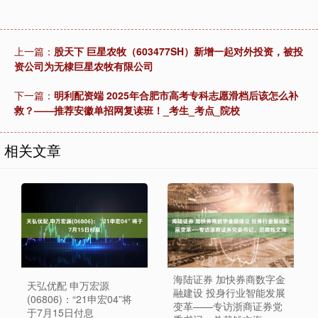
上一篇：
股天下 巨星农牧（603477SH）新增一起对外投资，被投
资公司为无棣巨星农牧有限公司
下一篇：
明利配资端 2025年合肥市高考专科志愿滑档后该怎么补
救？——推荐安徽单招网复读班！_考生_考点_院校
相关文章
海陆证券 加快券商数字金
天弘优配 申万宏源
融建设 投身行业智能发展
(06806)：“21申宏04”将
变革——专访浙商证券党
于7月15日付息