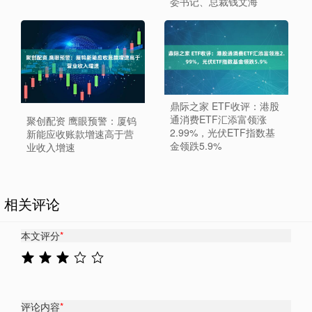
委书记、总裁钱文海
鼎际之家 ETF收评：港股
通消费ETF汇添富领涨
聚创配资 鹰眼预警：厦钨
2.99%，光伏ETF指数基
新能应收账款增速高于营
金领跌5.9%
业收入增速
相关评论
本文评分
*
评论内容
*