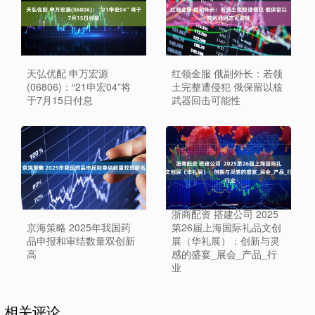
天弘优配 申万宏源
红领金服 俄副外长：若领
(06806)：“21申宏04”将
土完整遭侵犯 俄保留以核
于7月15日付息
武器回击可能性
浙商配资 搭建公司 2025
京海策略 2025年我国药
第26届上海国际礼品文创
品申报和审结数量双创新
展（华礼展）：创新与灵
高
感的盛宴_展会_产品_行
业
相关评论