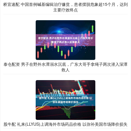
桥宜速配 中国首例碱基编辑治疗镰贫，患者摆脱危象超15个月，达到
主要疗效终点
泰仓配资 男子在野外水潭溺水沉底，广东大哥手拿绳子两次潜入深潭
救人
股牛配 礼来(LLYUS)上调海外市场药品价格 以弥补美国市场降价损失