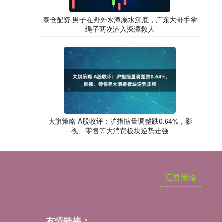
泰仓配资 男子在野外水潭溺水沉底，广东大哥手拿
绳子两次潜入深潭救人
大旗策略 A股收评：沪指缩量调整跌0.64%，影
视、零售等大消费板块逆势走强
汇盈策略
友情链接：