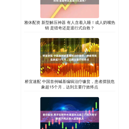
雅休配资 新型解压神器 有人含着入睡！成人奶嘴热
销 是猎奇还是退行式自救？
桥宜速配 中国首例碱基编辑治疗镰贫，患者摆脱危
象超15个月，达到主要疗效终点