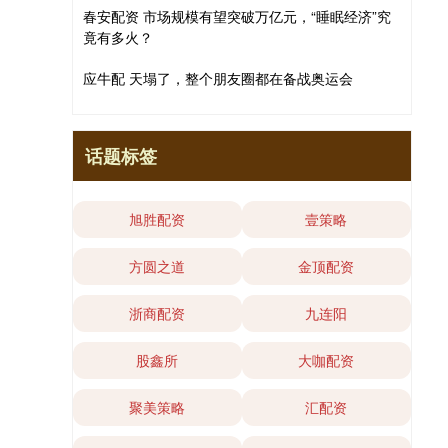
春安配资 市场规模有望突破万亿元，“睡眠经济”究
竟有多火？
应牛配 天塌了，整个朋友圈都在备战奥运会
话题标签
旭胜配资
壹策略
方圆之道
金顶配资
浙商配资
九连阳
股鑫所
大咖配资
聚美策略
汇配资