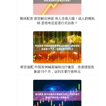
雅休配资 新型解压神器 有人含着入睡！成人奶嘴热
销 是猎奇还是退行式自救？
桥宜速配 中国首例碱基编辑治疗镰贫，患者摆脱危
象超15个月，达到主要疗效终点