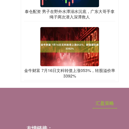
泰仓配资 男子在野外水潭溺水沉底，广东大哥手拿
绳子两次潜入深潭救人
金牛财富 7月16日文科转债上涨053%，转股溢价率
3392%
汇盈策略
友情链接：