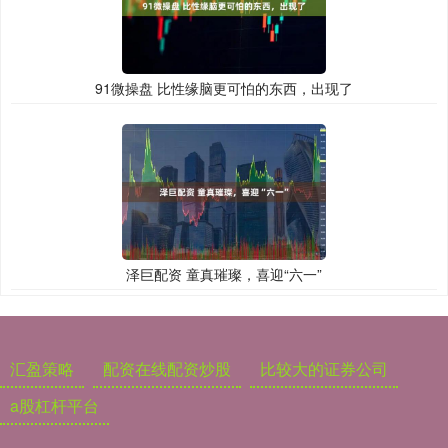
91微操盘 比性缘脑更可怕的东西，出现了
泽巨配资 童真璀璨，喜迎“六一”
汇盈策略
配资在线配资炒股
比较大的证券公司
a股杠杆平台