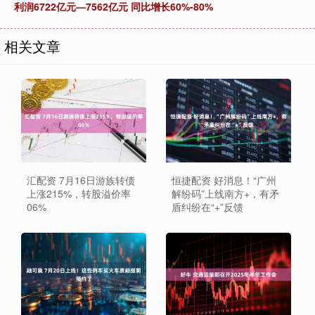
利润6722亿元—7562亿元 同比增长60%-80%
相关文章
汇配资 7月16日游族转债
恒捷配资 好消息！“广州
上涨215%，转股溢价率
解纷码”上线南方+，有矛
06%
盾纠纷在“+”反馈