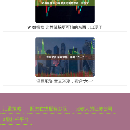
91微操盘 比性缘脑更可怕的东西，出现了
泽巨配资 童真璀璨，喜迎“六一”
汇盈策略
配资在线配资炒股
比较大的证券公司
a股杠杆平台