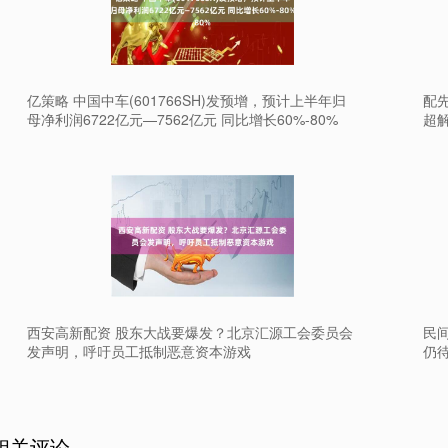
亿策略 中国中车(601766SH)发预增，预计上半年归
配
母净利润6722亿元—7562亿元 同比增长60%-80%
超
西安高新配资 股东大战要爆发？北京汇源工会委员会
民间
发声明，呼吁员工抵制恶意资本游戏
仍
相关评论