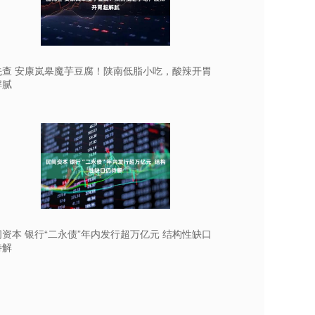
先查 安康岚皋魔芋豆腐！陕南低脂小吃，酸辣开胃
解腻
资本 银行“二永债”年内发行超万亿元 结构性缺口
待解