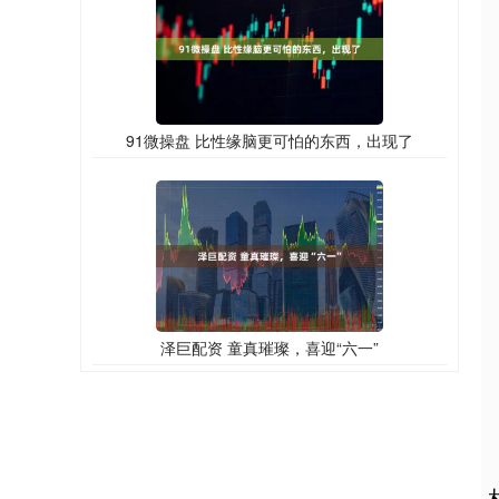
91微操盘 比性缘脑更可怕的东西，出现了
泽巨配资 童真璀璨，喜迎“六一”