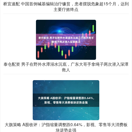
桥宜速配 中国首例碱基编辑治疗镰贫，患者摆脱危象超15个月，达到
主要疗效终点
泰仓配资 男子在野外水潭溺水沉底，广东大哥手拿绳子两次潜入深潭
救人
大旗策略 A股收评：沪指缩量调整跌0.64%，影视、零售等大消费板
块逆势走强