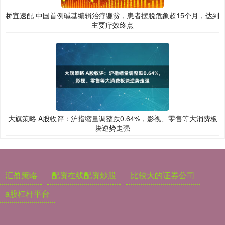
桥宜速配 中国首例碱基编辑治疗镰贫，患者摆脱危象超15个月，达到
主要疗效终点
大旗策略 A股收评：沪指缩量调整跌0.64%，影视、零售等大消费板
块逆势走强
汇盈策略
配资在线配资炒股
比较大的证券公司
a股杠杆平台