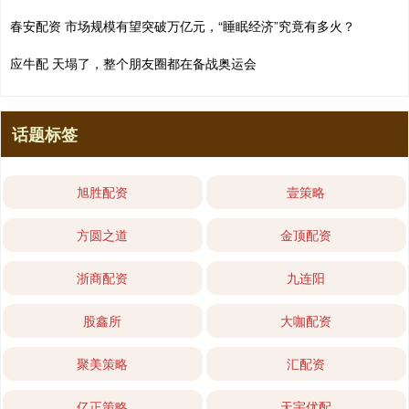
春安配资 市场规模有望突破万亿元，“睡眠经济”究竟有多火？
应牛配 天塌了，整个朋友圈都在备战奥运会
话题标签
旭胜配资
壹策略
方圆之道
金顶配资
浙商配资
九连阳
股鑫所
大咖配资
聚美策略
汇配资
亿正策略
天宇优配