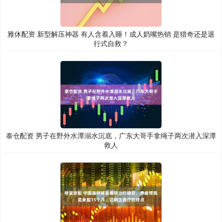
雅休配资 新型解压神器 有人含着入睡！成人奶嘴热销 是猎奇还是退
行式自救？
泰仓配资 男子在野外水潭溺水沉底，广东大哥手拿绳子两次潜入深潭
救人