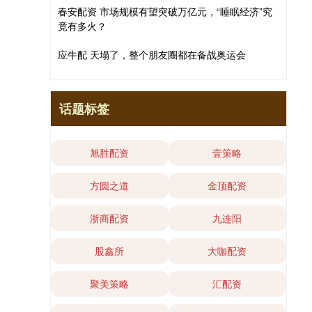
春安配资 市场规模有望突破万亿元，“睡眠经济”究
竟有多火？
应牛配 天塌了，整个朋友圈都在备战奥运会
话题标签
旭胜配资
壹策略
方圆之道
金顶配资
浙商配资
九连阳
股鑫所
大咖配资
聚美策略
汇配资