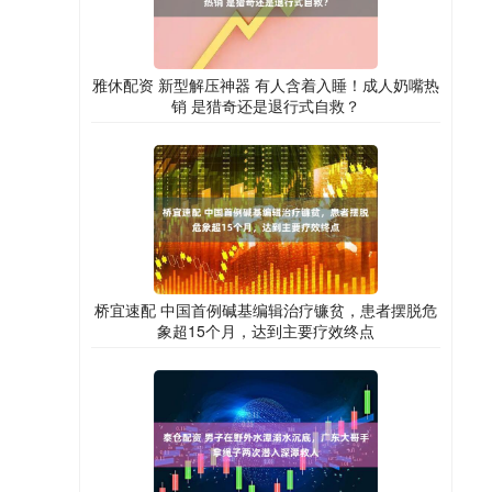
雅休配资 新型解压神器 有人含着入睡！成人奶嘴热
销 是猎奇还是退行式自救？
桥宜速配 中国首例碱基编辑治疗镰贫，患者摆脱危
象超15个月，达到主要疗效终点