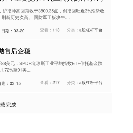
沪指冲高回落收于3800.35点，创指回吐近3%涨势收
刷新历史次高。 国防军工板块午....
查看：
113
分类：
a股杠杆平台
日期：03-20
抛售后企稳
2%至88美元，SPDR道琼斯工业平均指数ETF信托基金跌
2%至91美....
查看：
217
分类：
a股杠杆平台
日期：03-15
加载完成