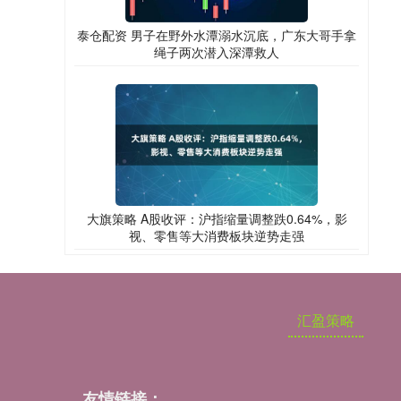
泰仓配资 男子在野外水潭溺水沉底，广东大哥手拿
绳子两次潜入深潭救人
大旗策略 A股收评：沪指缩量调整跌0.64%，影
视、零售等大消费板块逆势走强
汇盈策略
友情链接：