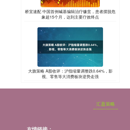
桥宜速配 中国首例碱基编辑治疗镰贫，患者摆脱危
象超15个月，达到主要疗效终点
大旗策略 A股收评：沪指缩量调整跌0.64%，影
视、零售等大消费板块逆势走强
汇盈策略
友情链接：