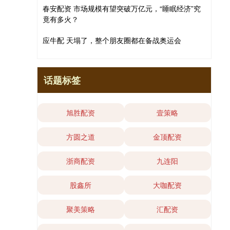
春安配资 市场规模有望突破万亿元，“睡眠经济”究
竟有多火？
应牛配 天塌了，整个朋友圈都在备战奥运会
话题标签
旭胜配资
壹策略
方圆之道
金顶配资
浙商配资
九连阳
股鑫所
大咖配资
聚美策略
汇配资