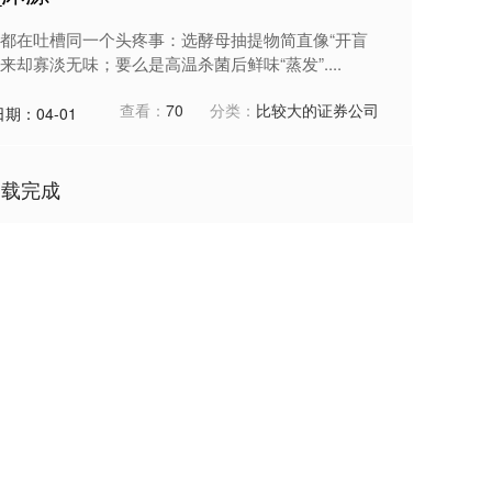
都在吐槽同一个头疼事：选酵母抽提物简直像“开盲
来却寡淡无味；要么是高温杀菌后鲜味“蒸发”....
查看：
70
分类：
比较大的证券公司
日期：04-01
加载完成