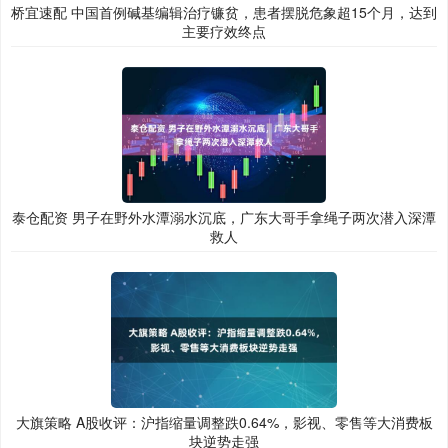
桥宜速配 中国首例碱基编辑治疗镰贫，患者摆脱危象超15个月，达到
主要疗效终点
泰仓配资 男子在野外水潭溺水沉底，广东大哥手拿绳子两次潜入深潭
救人
大旗策略 A股收评：沪指缩量调整跌0.64%，影视、零售等大消费板
块逆势走强