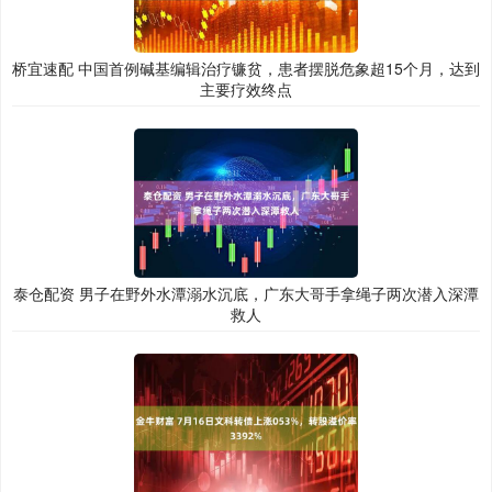
桥宜速配 中国首例碱基编辑治疗镰贫，患者摆脱危象超15个月，达到
主要疗效终点
泰仓配资 男子在野外水潭溺水沉底，广东大哥手拿绳子两次潜入深潭
救人