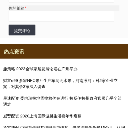
你的邮箱
*
提交评论
热点资讯
趣策略 2023全球家居发展论坛在广州举办
财富e99 多家NFC果汁生产车间无水果，河南漯河：对2家企业立
案，对其余3家深入调查
星速配资 委内瑞拉地震搜救仍在进行 拉瓜伊拉州政府官员几乎全部
遇难
威贤配资 2026上海国际游艇生活嘉年华启幕
桥宜速配 中国首例碱基编辑治疗镰贫，患者摆脱危象超15个月，达到