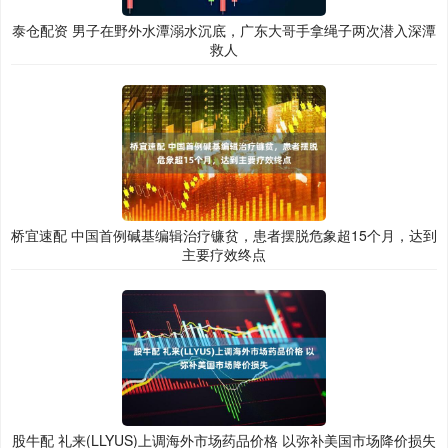
泰仓配资 男子在野外水潭溺水沉底，广东大哥手拿绳子两次潜入深潭
救人
桥宜速配 中国首例碱基编辑治疗镰贫，患者摆脱危象超15个月，达到
主要疗效终点
股牛配 礼来(LLYUS)上调海外市场药品价格 以弥补美国市场降价损失