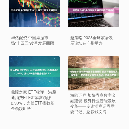
华亿配资 中国票据市
趣策略 2023全球家居发
场“十四五”改革发展回顾
展论坛在广州举办
鼎际之家 ETF收评：港股
海陆证券 加快券商数字金
通消费ETF汇添富领涨
融建设 投身行业智能发展
2.99%，光伏ETF指数基
变革——专访浙商证券党
金领跌5.9%
委书记、总裁钱文海