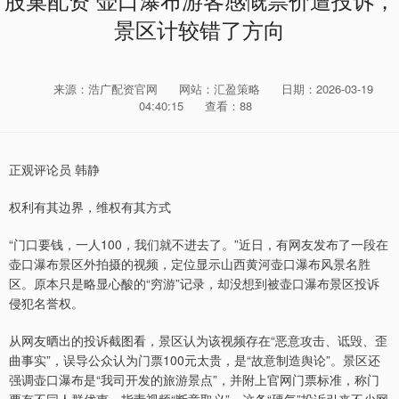
股巢配资 壶口瀑布游客感慨票价遭投诉，
景区计较错了方向
来源：浩广配资官网
网站：汇盈策略
日期：2026-03-19
04:40:15
查看：88
正观评论员 韩静
权利有其边界，维权有其方式
“门口要钱，一人100，我们就不进去了。”近日，有网友发布了一段在
壶口瀑布景区外拍摄的视频，定位显示山西黄河壶口瀑布风景名胜
区。原本只是略显心酸的“穷游”记录，却没想到被壶口瀑布景区投诉
侵犯名誉权。
从网友晒出的投诉截图看，景区认为该视频存在“恶意攻击、诋毁、歪
曲事实”，误导公众认为门票100元太贵，是“故意制造舆论”。景区还
强调壶口瀑布是“我司开发的旅游景点”，并附上官网门票标准，称门