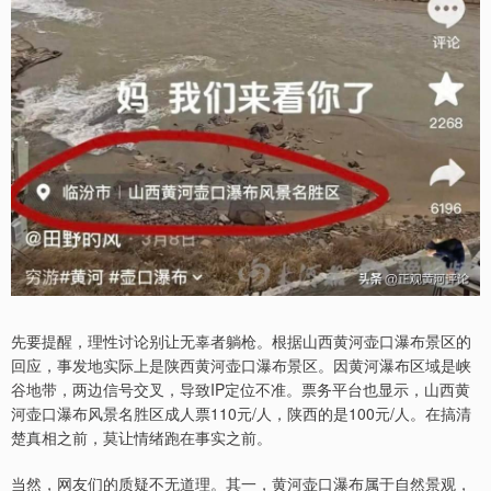
先要提醒，理性讨论别让无辜者躺枪。根据山西黄河壶口瀑布景区的
回应，事发地实际上是陕西黄河壶口瀑布景区。因黄河瀑布区域是峡
谷地带，两边信号交叉，导致IP定位不准。票务平台也显示，山西黄
河壶口瀑布风景名胜区成人票110元/人，陕西的是100元/人。在搞清
楚真相之前，莫让情绪跑在事实之前。
当然，网友们的质疑不无道理。其一，黄河壶口瀑布属于自然景观，