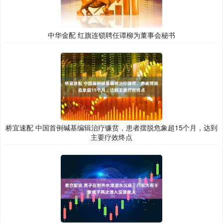
中华金配 红旗连锁聘任谭柳为董事会秘书
桥宜速配 中国首例碱基编辑治疗镰贫，患者摆脱危象超15个月，达到
主要疗效终点