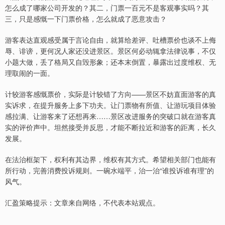
怎么成了哪家公司开发的？其二，门票一百元不是客观事实吗？其
三，只是感慨一下门票价格，怎么就成了恶意攻击？
游客表达直观感受属于言论自由，就算给差评、吐槽票价也谈不上侮
辱、诽谤，更何况人家还没进景区。景区何必动辄拿法律说事，不仅
小题大做，丢了格局又自毁形象；还本末倒置，暴露出过度维权、无
理取闹的一面。
计较游客感慨票价，实际是计较错了方向——景区不妨直面游客的真
实诉求，在提升服务上多下功夫。让门票物有所值、让游玩项目体验
感拉满、让游客来了还想再来……景区改进服务的突破口就在游客真
实的评价声中。坦然接受并反思，才能不断拉近和游客的距离，长久
发展。
在法治框架下，权利有其边界，维权有其方式。希望相关部门也能有
所行动，完善消费投诉规则。一碗水端平，治一治“谁投诉谁有理”的
风气。
汇盈策略提示：文章来自网络，不代表本站观点。