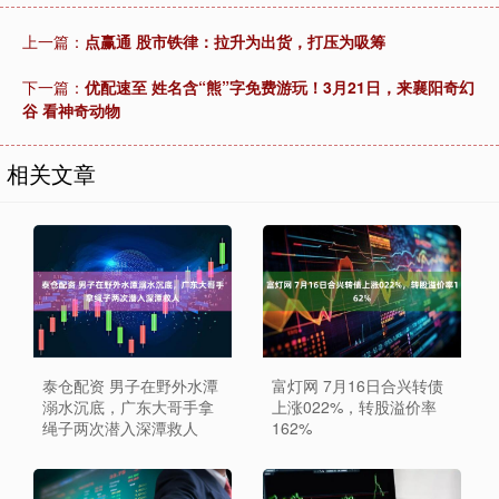
上一篇：
点赢通 股市铁律：拉升为出货，打压为吸筹
下一篇：
优配速至 姓名含“熊”字免费游玩！3月21日，来襄阳奇幻
谷 看神奇动物
相关文章
泰仓配资 男子在野外水潭
富灯网 7月16日合兴转债
溺水沉底，广东大哥手拿
上涨022%，转股溢价率
绳子两次潜入深潭救人
162%