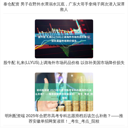
泰仓配资 男子在野外水潭溺水沉底，广东大哥手拿绳子两次潜入深潭
救人
股牛配 礼来(LLYUS)上调海外市场药品价格 以弥补美国市场降价损失
明利配资端 2025年合肥市高考专科志愿滑档后该怎么补救？——推
荐安徽单招网复读班！_考生_考点_院校