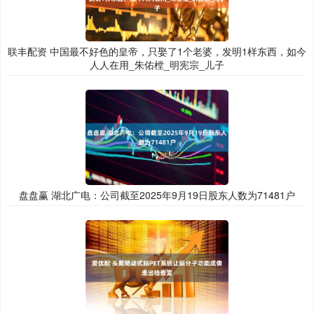
联丰配资 中国最不好色的皇帝，只娶了1个老婆，发明1样东西，如今
人人在用_朱佑樘_明宪宗_儿子
盘盘赢 湖北广电：公司截至2025年9月19日股东人数为71481户