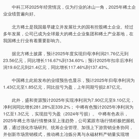
中科三环2025年经营情况，仅为行业的冰山一角，2025年稀土企
业业绩普遍向好。
北方稀土是我国最早建立并发展壮大的国有控股稀土企业。经过
多年发展，公司已成为全球最大的稀土企业集团和稀土产业基地，在
我国稀土行业有着重要影响力。
据北方稀土披露，预计2025年度实现归母净利润21.76亿元到
23.56亿元，同比增长116.67%到134.60%；预计2025年扣非后净利
润19.6亿元到21.4亿元，同比增长117.46%到137.43%。
中国稀土此前发布的业绩预告也显示，预计2025年归母净利润为
1.43亿元至1.85亿元，同比扭亏为盈，上年同期亏损2.87亿元。
此外，盛和资源预计2025年实现净利润为7.90亿元至9.10亿元，
净利润同比增长281.28%至339.2%； 中稀有色预计2025年净利润为
1亿至1.3亿元 ，实现扭亏为盈（2024年亏损）。 中稀有色表示，
2025年稀土市场行情整体呈上涨趋势，公司紧跟市场行情积极把握机
遇，通过强化市场研判、统筹企业管理、加强上下游营销业务协同，
并创新市场营销模式，推动稀土冶炼分离与永磁材料产销量实现增