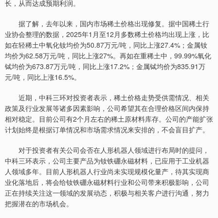
长，从而达成预期利润。
据了解，去年以来，国内市场稀土价格出现修复。据中国稀土行
业协会整理的数据，2025年1月至12月多数稀土价格均出现上涨，比
如在轻稀土中氧化钕均价为50.87万元/吨，同比上涨27.4%；金属钕
均价为62.58万元/吨，同比上涨27%。再如在重稀土中，99.99%氧化
铽均价为673.87万元/吨，同比上涨17.2%；金属铽均价为835.91万
元/吨，同比上涨16.5%。
近期，中科三环对投资者表示，稀土价格走势受供需情况、相关
政策及行业发展等诸多因素影响，公司希望其在合理价格区间内保持
相对稳定。目前公司有2个月左右的稀土原材料库存。公司的产能扩张
计划始终是根据订单情况和市场需求情况来安排的，不会盲目扩产。
对于投资者有关公司会否在人形机器人领域进行布局时的提问，
中科三环表示，公司主要产品为钕铁硼永磁材料，已应用于工业机器
人领域多年。目前人形机器人行业尚未实现规模化量产，待其实现商
业化落地后，将会给钕铁硼永磁材料行业和公司带来积极影响，公司
正在持续关注这一领域的发展动态，积极与相关客户进行沟通，努力
把握潜在的市场机会。