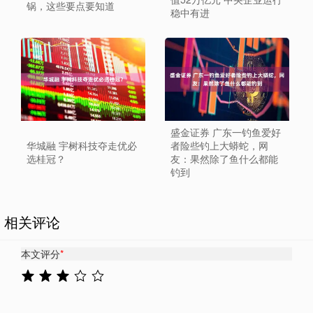
锅，这些要点要知道
稳中有进
盛金证券 广东一钓鱼爱好
华城融 宇树科技夺走优必
者险些钓上大蟒蛇，网
选桂冠？
友：果然除了鱼什么都能
钓到
相关评论
本文评分
*