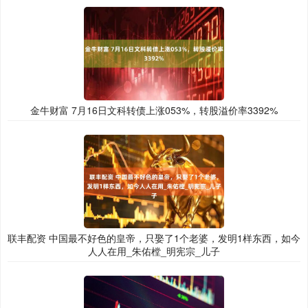
金牛财富 7月16日文科转债上涨053%，转股溢价率3392%
联丰配资 中国最不好色的皇帝，只娶了1个老婆，发明1样东西，如今
人人在用_朱佑樘_明宪宗_儿子