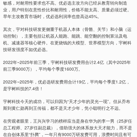
敏感，对耐用性要求也不高。优必选主攻方向已经从教育转向制造
业，用户特别在意性价比和耐用性，价格不能太高、质量必须过硬。
早年主攻教育市场时，优必选利润率也曾高达45%。
其次，宇对科技研发更侧重于机器人本体（骨骼、关节）和小脑（运
动控制），主要包括让机器人能跑、能跳、能空翻的控制算法及电
机、减速器等核心硬件。在更烧钱的大模型、世界模型方向，宇树科
技研发强度不如优必选。
2022年~2025年前三季，宇树科技研发费用合计2.4亿（其中2025年
前三季9000万），平均每个季度1600万。
2022年~2025年，优必选研发费用合计19亿，平均每个季度1.2亿，
是宇树科技的7.4倍！
宇树科技今天的成功，可以归因为“天才少年的灵光一现”。但从乔布
斯到黄仁勋再到王传福，都不是天才少年，凭小聪明行之不远。
在旁观者眼里，王兴兴学习的榜样应当是身在华为的李一男（25岁任
总工程师、27岁任副总裁），借助强大的体系放大天才能力，而不是
在自创体系里“扑腾”，一年只有9000万研发费可用，浪费时间且有可