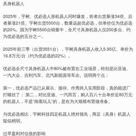
具身机器人
2025年，宇树、优必选人形机器人同时爆发，前者出货暴涨34倍、后
者暴涨21倍。宇树出货5500台，数量远超优必选，但单价仅为优必选
的20%。因为宇树5500台销量中，全尺寸具身机器人仅200多台、约
为优必选的五分之一。
2025年前三季（出货3551台），宇树具身机器人收入5.95亿、单价为
16.8万元/台（约为优必选的22%）。
优必选全尺寸具身机器人中80%被布置在工业场景，特别是比亚迪、
一汽大众、吉利汽车、北汽新能源等车企。说明两个点：
第一，优必选产品已从展示、接待、作秀跨入实用阶段，真的能进厂
打螺丝了； 第二，对比亚迪、一汽而言，购入百八十台单价近80万元
的机器人，不是“闹着玩儿”的，是在为大规模布置做准备。
与优必选相比，宇树科技四足机器人绝对领先，两足（具身）机器人
疑似稍弱。
过早盈利对估值的影响