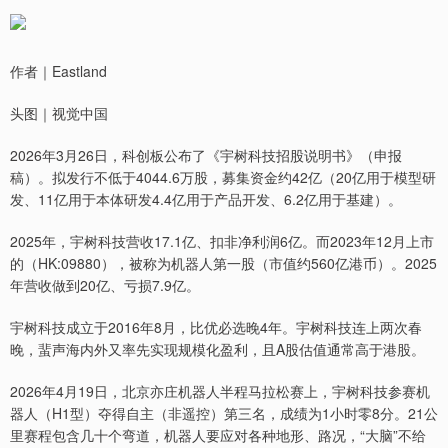
作者｜Eastland
头图｜视觉中国
2026年3月26日，科创板公布了《宇树科技招股说明书》（申报
稿）。拟发行不低于4044.6万股，募集资金约42亿（20亿用于模型研
发、11亿用于本体研发4.4亿用于产品开发、6.2亿用于基建）。
2025年，宇树科技营收17.1亿、扣非净利润6亿。而2023年12月上市
的（HK:09880），被称为机器人第一股（市值约560亿港币）。2025
年营收做到20亿、亏损7.9亿。
宇树科技成立于2016年8月，比优必选晚4年。宇树科技连上两次春
晚，蜚声海内外又率先实现规模化盈利，且A股估值通常高于港股。
2026年4月19日，北京亦庄机器人半程马拉松赛上，宇树科技参赛机
器人（H1型）夺得自主（非遥控）第三名，成绩为1小时零8分。21公
里赛程包含几十个弯道，机器人要应对各种地形、路况，“大脑”不给