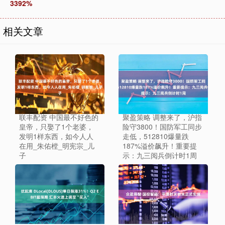
3392%
相关文章
联丰配资 中国最不好色的
聚盈策略 调整来了，沪指
皇帝，只娶了1个老婆，
险守3800！国防军工同步
发明1样东西，如今人人
走低，512810爆量跌
在用_朱佑樘_明宪宗_儿
187%溢价飙升！重要提
子
示：九三阅兵倒计时1周